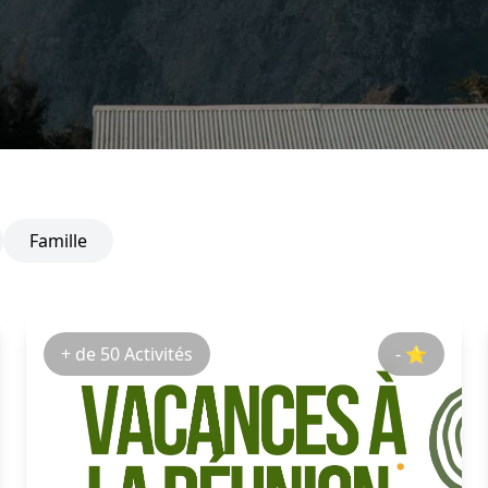
Famille
+ de 50 Activités
- ⭐️